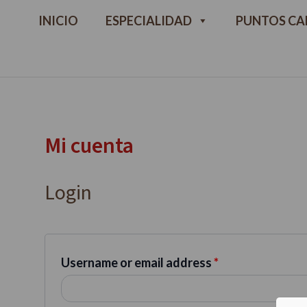
Ir
Required
Required
INICIO
ESPECIALIDAD
PUNTOS CA
al
contenido
Mi cuenta
Login
Username or email address
*