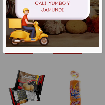
Buñuelo congelada x
Tostaditas con
6 und.
chocolate x10
$
10.500
$
4.800
Add to cart
Add to cart