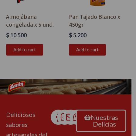
Almojábana
Pan Tajado Blanco x
congelada x 5 und.
450gr
$
10.500
$
5.200
Add to cart
Add to cart
Deliciosos
Nuestras
Delicias
sabores
artesanales del