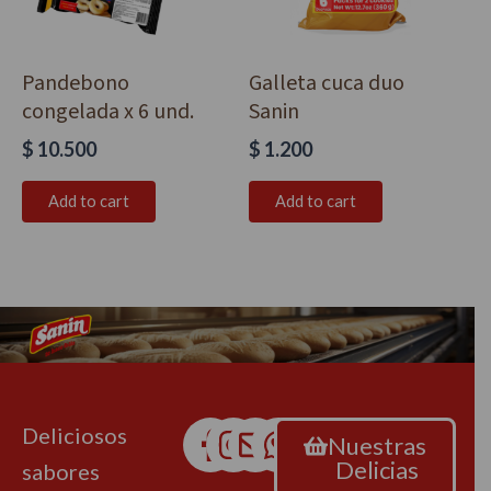
Pandebono
Galleta cuca duo
congelada x 6 und.
Sanin
$
10.500
$
1.200
Add to cart
Add to cart
Deliciosos
Nuestras
Delicias
sabores