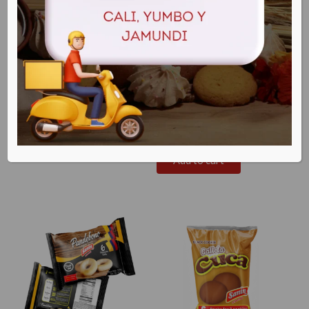
Buñuelo congelada x
Pan aliñado x 75 gr
6 und.
$
1.100
$
10.500
Add to cart
Add to cart